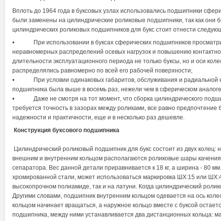
Вплоть до 1964 года в буксовых узлах использовались подшипники сфери
были заменены на цилиндрические роликовые подшипники, так как они 
цилиндрических роликовых подшипников для букс стоит отнести следу
• При использовании в буксах сферических подшипников просматрива
неравномерных распределений осевых нагрузок и повышению контактно
длительности эксплуатационного периода не только буксы, но и оси кол
распределялись равномерно по всей его рабочей поверхности;
• При условии одинаковых габаритов, обслуживания и радиальной наг
подшипника была выше в восемь раз, нежели чем в сферическом аналоге
• Даже не смотря на тот момент, что сборка цилиндрического подшипн
требуется точность в зазорах между роликами, все равно предпочтение 
надежности и практичности, еще и в несколько раз дешевле.
Конструкция буксового подшипника
Цилиндрический роликовый подшипник для букс состоит из двух колец: н
внешним и внутренним кольцом располагаются роликовые шары качения
сепаратора. Вес данной детали приравнивается к 18 кг, а ширина - 80 мм
хромированной стали, может использоваться маркировка ШХ:15 или ШХ:4.
высокопрочном полиамиде, так и на латуни. Когда цилиндрический ролик
Другими словами, подшипник внутренним кольцом одевается на ось колес
кольцом начинает вращаться, а наружное кольцо вместе с буксой остает
подшипника, между ними устанавливается два дистанционных кольца: м