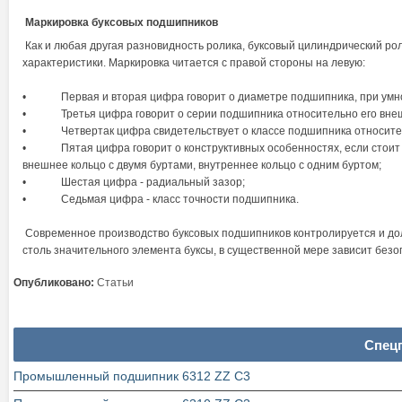
Маркировка буксовых подшипников
Как и любая другая разновидность ролика, буксовый цилиндрический ро
характеристики. Маркировка читается с правой стороны на левую:
• Первая и вторая цифра говорит о диаметре подшипника, при умноже
• Третья цифра говорит о серии подшипника относительно его внеш
• Четвертак цифра свидетельствует о классе подшипника относитель
• Пятая цифра говорит о конструктивных особенностях, если стоит "3" 
внешнее кольцо с двумя буртами, внутреннее кольцо с одним буртом;
• Шестая цифра - радиальный зазор;
• Седьмая цифра - класс точности подшипника.
Современное производство буксовых подшипников контролируется и должн
столь значительного элемента буксы, в существенной мере зависит безо
Опубликовано:
Статьи
Спец
Промышленный подшипник 6312 ZZ C3