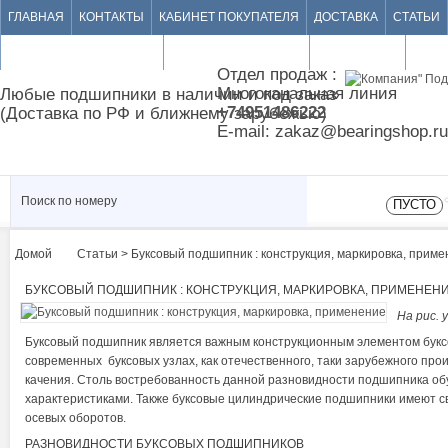
ГЛАВНАЯ
КОНТАКТЫ
КАБИНЕТ ПОКУПАТЕЛЯ
ДОСТАВКА
СТАТЬИ
ПРОДАТЬ ПОДШИПНИКИ
ДОСКА ОБЪЯВЛЕНИЙ
КАРТА САЙТА
Отдел продаж :
Многоканальная линия
Любые подшипники в наличии и под заказ
+74951486222
(Доставка по РФ и ближнему зарубежью)
E-mail: zakaz@bearingshop.ru
ПУСТО
Домой
Статьи
> Буксовый подшипник : конструкция, маркировка, прим
>
БУКСОВЫЙ ПОДШИПНИК : КОНСТРУКЦИЯ, МАРКИРОВКА, ПРИМЕНЕН
На рис. 
Буксовый подшипник является важным конструкционным элементом буксово
современных буксовых узлах, как отечественного, таки зарубежного пр
качения. Столь востребованность данной разновидности подшипника о
характеристиками. Также буксовые цилиндрические подшипники имеют с
осевых оборотов.
РАЗНОВИДНОСТИ БУКСОВЫХ ПОДШИПНИКОВ