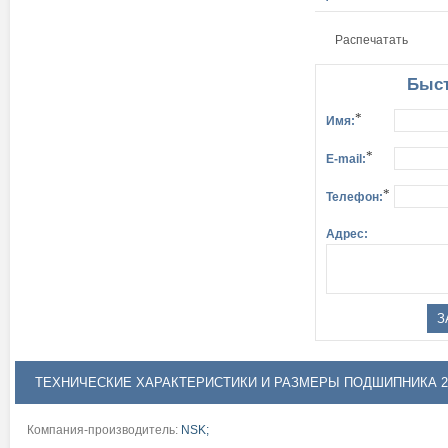
Распечатать
Быст
*
Имя:
*
E-mail:
*
Телефон:
Адрес:
ТЕХНИЧЕСКИЕ ХАРАКТЕРИСТИКИ И РАЗМЕРЫ ПОДШИПНИКА 2
Компания-производитель:
NSK;