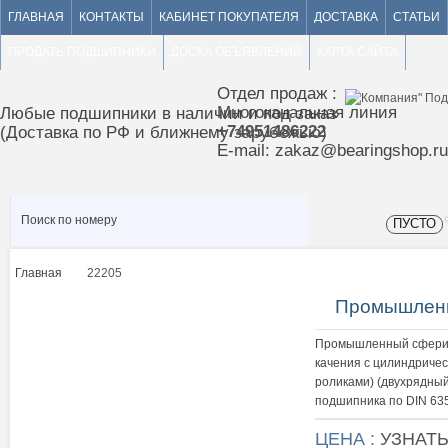
ГЛАВНАЯ
КОНТАКТЫ
КАБИНЕТ ПОКУПАТЕЛЯ
ДОСТАВКА
СТАТЬИ
ПРОДАТЬ ПОДШИПНИКИ
ДОСКА ОБЪЯВЛЕНИЙ
КАРТА САЙТА
Отдел продаж :
Многоканальная линия
Любые подшипники в наличии и под заказ
+74951486222
(Доставка по РФ и ближнему зарубежью)
E-mail: zakaz@bearingshop.ru
ПУСТО
Главная
22205
>
Промышленн
Промышленный сферич
качения с цилиндричес
роликами) (двухрядны
подшипника по DIN 635
ЦЕНА :
УЗНАТ