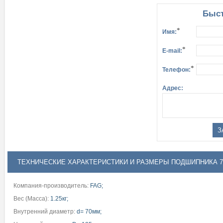
Быст
*
Имя:
*
E-mail:
*
Телефон:
Адрес:
ТЕХНИЧЕСКИЕ ХАРАКТЕРИСТИКИ И РАЗМЕРЫ ПОДШИПНИКА 7
Компания-производитель:
FAG;
Вес (Масса):
1.25кг;
Внутренний диаметр:
d= 70мм;