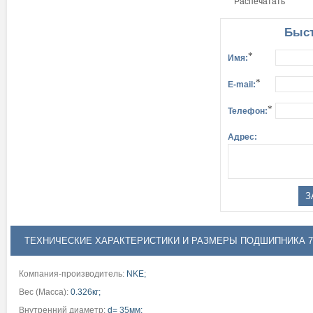
Распечатать
Быст
*
Имя:
*
E-mail:
*
Телефон:
Адрес:
ТЕХНИЧЕСКИЕ ХАРАКТЕРИСТИКИ И РАЗМЕРЫ ПОДШИПНИКА 7
Компания-производитель:
NKE;
Вес (Масса):
0.326кг;
Внутренний диаметр:
d= 35мм;