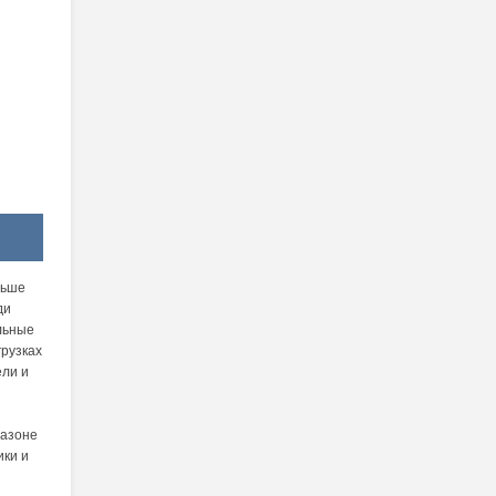
льше
ди
льные
грузках
ели и
пазоне
ики и