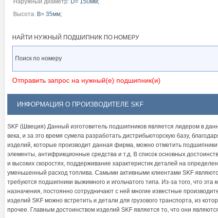
Наружный диаметр:
D= 150мм;
Высота:
B= 35мм;
НАЙТИ НУЖНЫЙ ПОДШИПНИК ПО НОМЕРУ
Отправить запрос на нужный(е) подшипник(и)
ИНФОРМАЦИЯ О ПРОИЗВОДИТЕЛЕ SKF
SKF (Швеция) Данный изготовитель подшипников является лидером в дан
века, и за это время сумела разработать дистрибьюторскую базу, благод
изделий, которые производит данная фирма, можно отметить подшипники
элементы, антифрикционные средства и т.д. В список основных достоинст
и высоких скоростях, поддерживание характеристик деталей на определен
уменьшенный расход топлива. Самыми активными клиентами SKF являютс
требуются подшипники выжимного и игольчатого типа. Из-за того, что эт
назначения, постоянно сотрудничают с ней многие известные производител
изделий SKF можно встретить и детали для грузового транспорта, из кот
прочее. Главным достоинством изделий SKF является то, что они являют