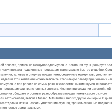
ной области, причем на международном уровне. Компания функционирует бо
аря чему продажа подшипников происходит максимально быстро и удобно. Сре
 качения, узловые и опорные подшипники, смазочные материалы, уплотните
в изделий этой компании можно включить: стабильную работу при больших на
ном уровне при работе на самых разных скоростях, низкие шумовые показат
я производители транспортных средств. Именно при создании автомобилей
а компания обладает огромным разнообразием подшипников самого разного
и автомобилей, включая Nissan, Mitsubishi и многих другие концерны. В диа
орых отдельно можно назвать уплотнения ступниц, трансмиссионные подшипн
ся полностью оригинальными.