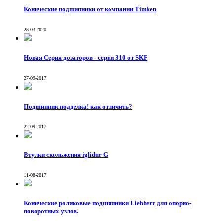
Конические подшипники от компании Тimken
25-03-2020
Новая Серия дозаторов - серии 310 от SKF
27-09-2017
Подшипник подделка! как отличить?
22-09-2017
Втулки скольжения iglidur G
11-08-2017
Конические роликовые подшипники Liebherr для опорно-
поворотных узлов.