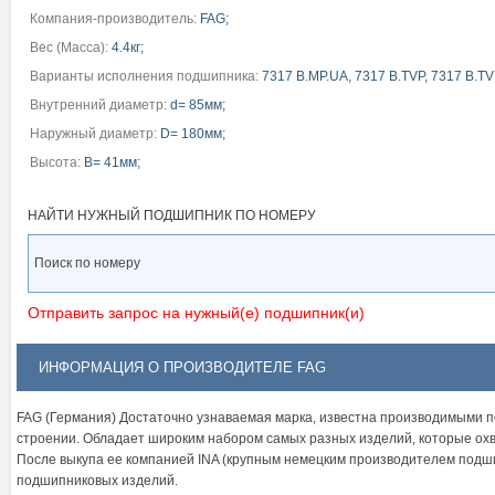
Компания-производитель:
FAG;
Вес (Масса):
4.4кг;
Варианты исполнения подшипника:
7317 B.MP.UA, 7317 B.TVP, 7317 B.T
Внутренний диаметр:
d= 85мм;
Наружный диаметр:
D= 180мм;
Высота:
B= 41мм;
НАЙТИ НУЖНЫЙ ПОДШИПНИК ПО НОМЕРУ
Отправить запрос на нужный(е) подшипник(и)
ИНФОРМАЦИЯ О ПРОИЗВОДИТЕЛЕ FAG
FAG (Германия) Достаточно узнаваемая марка, известна производимыми п
строении. Обладает широким набором самых разных изделий, которые охв
После выкупа ее компанией INA (крупным немецким производителем подши
подшипниковых изделий.