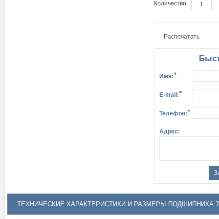
Количество:
Распечатать
Быст
*
Имя:
*
E-mail:
*
Телефон:
Адрес:
ТЕХНИЧЕСКИЕ ХАРАКТЕРИСТИКИ И РАЗМЕРЫ ПОДШИПНИКА 7